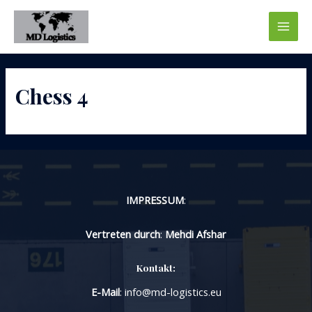
Skip
to
Main
content
Men
Chess 4
IMPRESSUM
:
Vertreten durch
:
Mehdi Afshar
Kontakt:
E-Mail
: info@md-logistics.eu