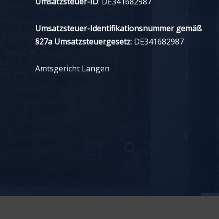
Umsatzsteuer-ID
: DE341682987
Umsatzsteuer-Identifikationsnummer gemäß
§27a Umsatzsteuergesetz
: DE341682987
Amtsgericht Langen